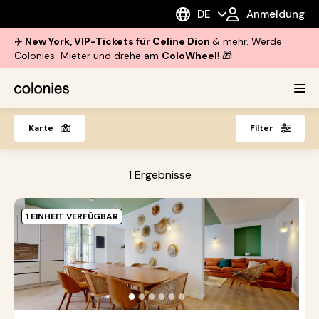
DE
Anmeldung
✈️
New York, VIP-Tickets für Celine Dion
& mehr. Werde
Colonies-Mieter und drehe am
ColoWheel
! 🎁
Karte
Filter
1
Ergebnisse
1 EINHEIT VERFÜGBAR
P
G
|
B
●
●
●
●
●
●
K
W