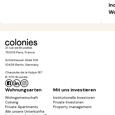
in
Wo
21 rue de Bruxelles
75009 Paris, France
Schönhauser Allee 106
10439 Berlin, Germany
Chaussée de la Hulpe 187
B-1170 Brussels
Wohnungsarten
Mit uns investieren
Wohngemeinschaft
Institutionelle Investoren
Coliving
Private Investoren
Private Apartments
Property management
Alle unsere Unterkünfte