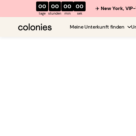
00
00
00
00
✈️
New York, VIP-
tage
stunden
min
sek
Meine Unterkunft finden
U