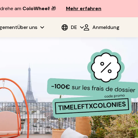
d drehe am
ColoWheel
! 🎁
Mehr erfahren
agement
Über uns
DE
Anmeldung