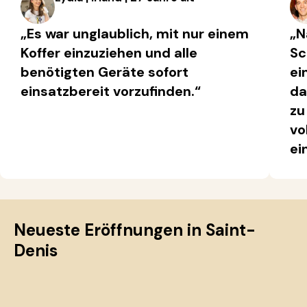
„Es war unglaublich, mit nur einem
„N
Koffer einzuziehen und alle
Sc
benötigten Geräte sofort
ei
einsatzbereit vorzufinden.“
da
zu
vo
ei
Neueste Eröffnungen in Saint-
Denis