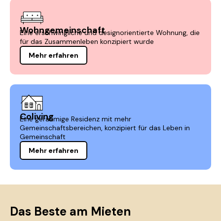
Wohngemeinschaft
Eine erschwingliche und designorientierte Wohnung, die
für das Zusammenleben konzipiert wurde
Mehr erfahren
Coliving
Eine geräumige Residenz mit mehr
Gemeinschaftsbereichen, konzipiert für das Leben in
Gemeinschaft
Mehr erfahren
Das Beste am Mieten