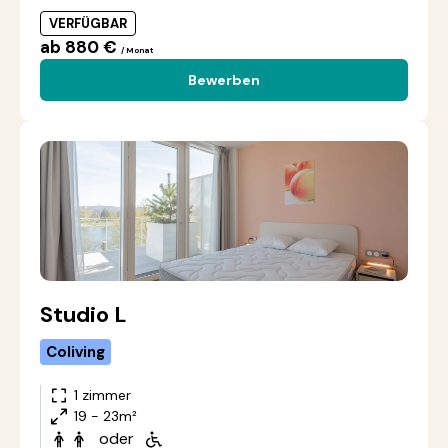
VERFÜGBAR
ab 880 €
/ Monat
Bewerben
Studio L
Coliving
1 zimmer
19 - 23m²
oder