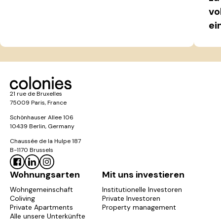
de Bâle
vo
ei
Nous proposons des deux pièces privés de 24 à 26
mètre carré avec une kitchenette complète,
réfrigérateur, four, plaque. Vous êtes indépendants et
pouvez faire la cuisine dans votre appartement. Vous
partagez avec les autres résidents, un accès à des
espaces partagés. Ces appartements sont accessibles
21 rue de Bruxelles
pour 2 personnes.
75009 Paris, France
Schönhauser Allee 106
Pourquoi choisir Colonies
10439 Berlin, Germany
Chaussée de la Hulpe 187
pour votre colocation ou
B-1170 Brussels
coliving ?
Wohnungsarten
Mit uns investieren
Wohngemeinschaft
Institutionelle Investoren
Pourquoi choisir Colonies pour votre
Coliving
Private Investoren
colocation ?
Private Apartments
Property management
Alle unsere Unterkünfte