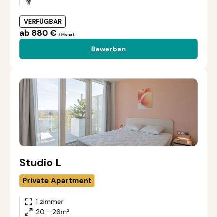
VERFÜGBAR
ab 880 €
/ Monat
Bewerben
Studio L
Private Apartment
1 zimmer
20 - 26m²