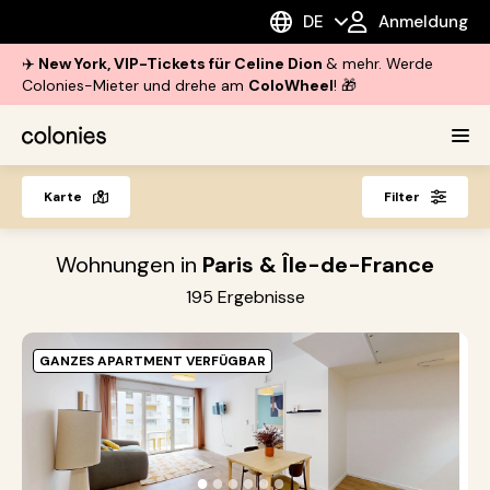
DE
Anmeldung
✈️
New York, VIP-Tickets für Celine Dion
& mehr. Werde
Colonies-Mieter und drehe am
ColoWheel
! 🎁
Karte
Filter
Wohnungen in
Paris & Île-de-France
195
Ergebnisse
GANZES APARTMENT VERFÜGBAR
O
A
S
●
●
●
●
●
●