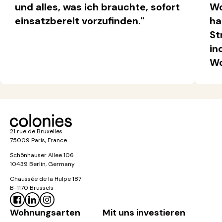
und alles, was ich brauchte, sofort
Wo
einsatzbereit vorzufinden."
ha
St
in
Wo
21 rue de Bruxelles
75009 Paris, France
Schönhauser Allee 106
10439 Berlin, Germany
Chaussée de la Hulpe 187
B-1170 Brussels
Wohnungsarten
Mit uns investieren