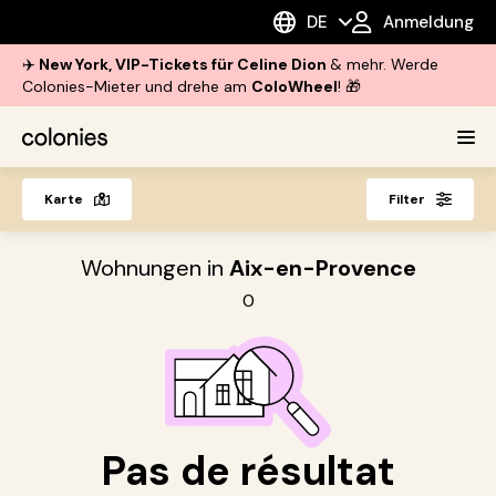
DE
Anmeldung
✈️
New York, VIP-Tickets für Celine Dion
& mehr. Werde
Colonies-Mieter und drehe am
ColoWheel
! 🎁
Karte
Filter
Wohnungen in
Aix-en-Provence
0
Pas de résultat