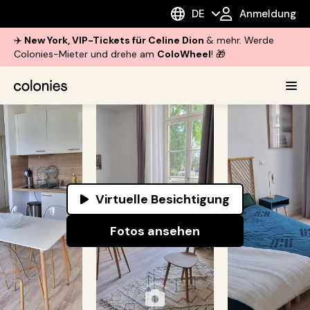
DE
Anmeldung
✈️
New York, VIP-Tickets für Celine Dion
& mehr. Werde
Colonies-Mieter und drehe am
ColoWheel
! 🎁
Virtuelle Besichtigung
Fotos ansehen