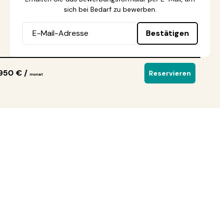
sich bei Bedarf zu bewerben.
Bestätigen
950 € /
Reservieren
monat