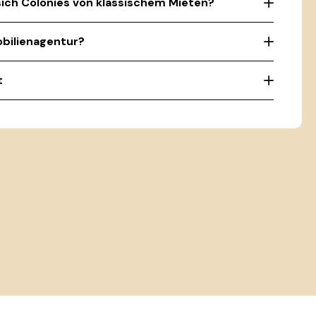
ich Colonies von klassischem Mieten?
obilienagentur?
t