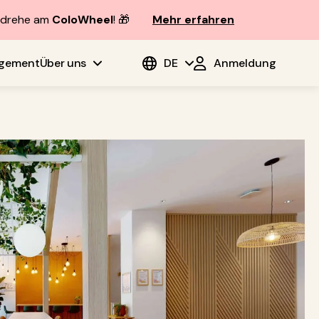
d drehe am
ColoWheel
! 🎁
Mehr erfahren
agement
Über uns
DE
Anmeldung