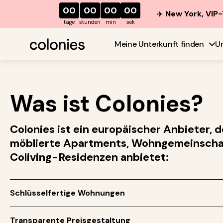
00
00
00
00
✈️
New York, VIP-
tage
stunden
min
sek
Meine Unterkunft finden
U
Was ist Colonies?
Colonies ist ein europäischer Anbieter, d
möblierte Apartments, Wohngemeinscha
Coliving-Residenzen anbietet:
Schlüsselfertige Wohnungen
Transparente Preisgestaltung