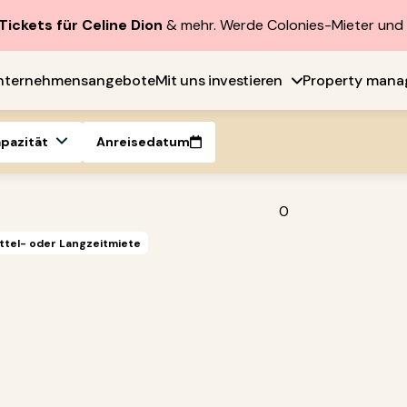
Tickets für Celine Dion
& mehr. Werde Colonies-Mieter un
nternehmensangebote
Mit uns investieren
Property man
apazität
Anreisedatum
0
ttel- oder Langzeitmiete