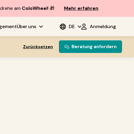
d drehe am
ColoWheel
! 🎁
Mehr erfahren
agement
Über uns
DE
Anmeldung
Beratung anfordern
Zurücksetzen