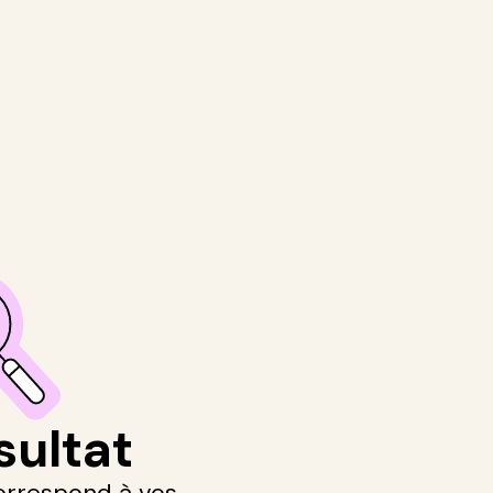
sultat
orrespond à vos