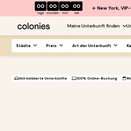
00
00
00
00
✈️
New York, VIP-
tage
stunden
min
sek
Meine Unterkunft finden
U
Städte
Preis
Art der Unterkunft
K
Voll möblierte Unterkünfte
100% Online-Buchung
Mi