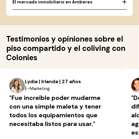
El mercado inmobiliario en Amberes
Testimonios y opiniones sobre el
piso compartido y el coliving con
Colonies
Lydia | Irlanda | 27 años
E-Marketing
"Fue increíble poder mudarme
"D
con una simple maleta y tener
di
todos los equipamientos que
al
necesitaba listos para usar."
ag
es