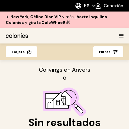
ES
Conexión
✈️
New York, Céline Dion VIP
y más:
¡hazte inquilino
Colonies
y
gira la ColoWheel!
🎁
Tarjeta
Filtros
Colivings en Anvers
0
Sin resultados