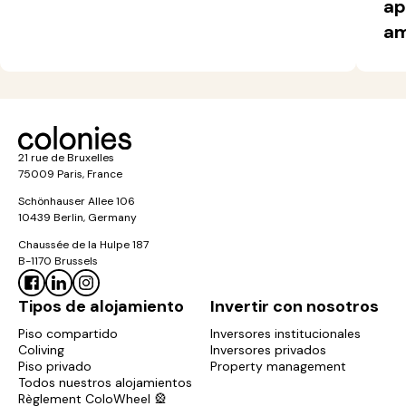
ap
am
21 rue de Bruxelles
75009 Paris, France
Schönhauser Allee 106
10439 Berlin, Germany
Chaussée de la Hulpe 187
B-1170 Brussels
Tipos de alojamiento
Invertir con nosotros
Piso compartido
Inversores institucionales
Coliving
Inversores privados
Piso privado
Property management
Todos nuestros alojamientos
Règlement ColoWheel 🎡