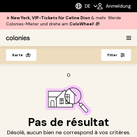
DE
Anmeldung
✈️
New York, VIP-Tickets für Celine Dion
& mehr. Werde
Colonies-Mieter und drehe am
ColoWheel
! 🎁
Karte
Filter
0
Pas de résultat
Désolé, aucun bien ne correspond à vos critères.