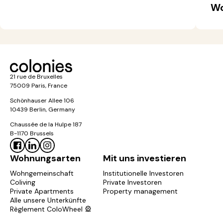
Wo
21 rue de Bruxelles
75009 Paris, France
Schönhauser Allee 106
10439 Berlin, Germany
Chaussée de la Hulpe 187
B-1170 Brussels
Wohnungsarten
Mit uns investieren
Wohngemeinschaft
Institutionelle Investoren
Coliving
Private Investoren
Private Apartments
Property management
Alle unsere Unterkünfte
Règlement ColoWheel 🎡