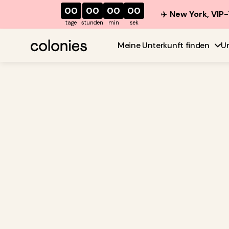
00
00
00
00
✈️
New York, VIP-
tage
stunden
min
sek
Meine Unterkunft finden
U