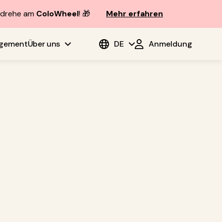
d drehe am
ColoWheel
! 🎁
Mehr erfahren
agement
Über uns
DE
Anmeldung