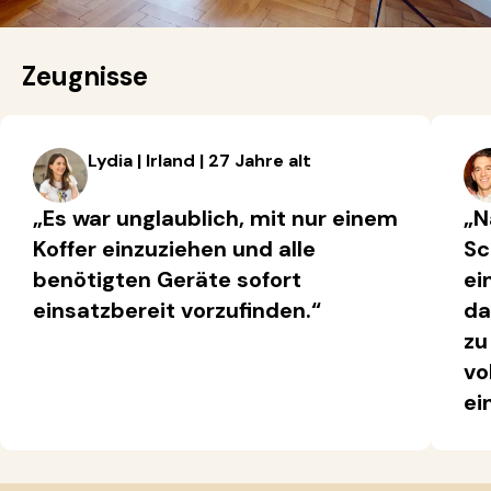
Zeugnisse
Lydia | Irland | 27 Jahre alt
„Es war unglaublich, mit nur einem
„N
Koffer einzuziehen und alle
Sc
benötigten Geräte sofort
ei
einsatzbereit vorzufinden.“
da
zu
vo
ei