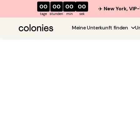
00
00
00
00
✈️
New York, VIP-
tage
stunden
min
sek
Meine Unterkunft finden
U