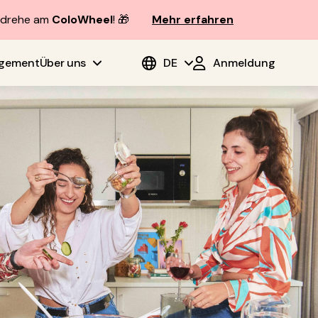
d drehe am
ColoWheel
! 🎁
Mehr erfahren
agement
Über uns
DE
Anmeldung