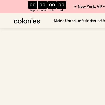
00
00
00
00
✈️
New York, VIP-
tage
stunden
min
sek
Meine Unterkunft finden
U