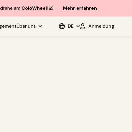
d drehe am
ColoWheel
! 🎁
Mehr erfahren
agement
Über uns
DE
Anmeldung