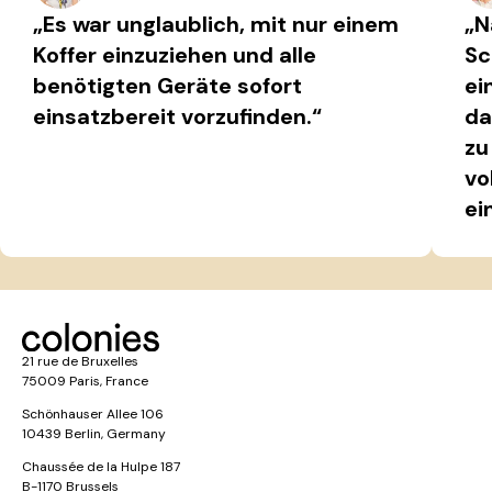
„Es war unglaublich, mit nur einem
„N
Koffer einzuziehen und alle
Sc
benötigten Geräte sofort
ei
einsatzbereit vorzufinden.“
da
zu
vo
ei
21 rue de Bruxelles
75009 Paris, France
Schönhauser Allee 106
10439 Berlin, Germany
Chaussée de la Hulpe 187
B-1170 Brussels