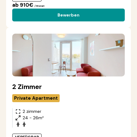
ab 910€
/ Monat
Bewerben
2 Zimmer
Private Apartment
2 zimmer
24 - 26m²