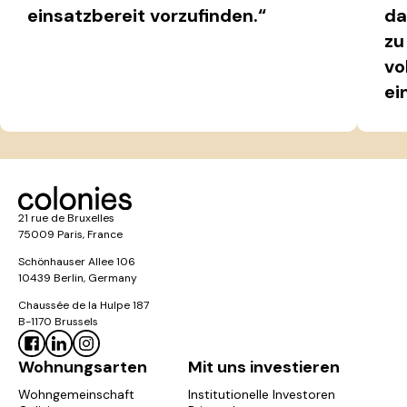
einsatzbereit vorzufinden.“
da
zu
vo
ei
21 rue de Bruxelles
75009 Paris, France
Schönhauser Allee 106
10439 Berlin, Germany
Chaussée de la Hulpe 187
B-1170 Brussels
Wohnungsarten
Mit uns investieren
Wohngemeinschaft
Institutionelle Investoren