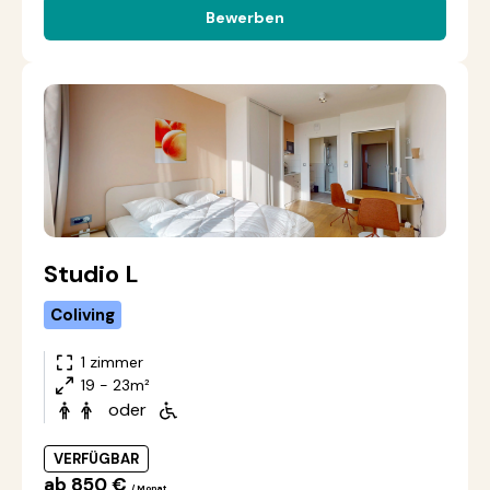
Bewerben
Studio L
Coliving
1 zimmer
19 - 23m²
oder
VERFÜGBAR
ab 850 €
/ Monat