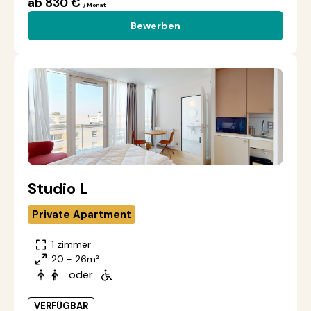
ab 830 €
/ Monat
Bewerben
Studio L
Private Apartment
1 zimmer
20 - 26m²
oder
VERFÜGBAR