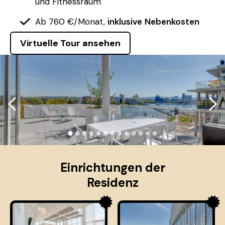
und Fitnessraum
Ab 760 €/Monat,
inklusive
Nebenkosten
Virtuelle Tour ansehen
●
●
●
●
●
●
●
●
●
●
●
●
●
Einrichtungen der
Residenz