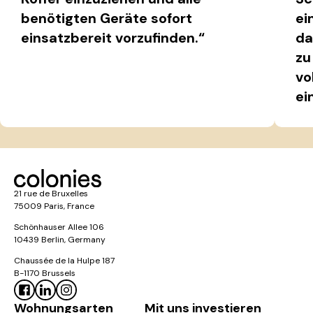
benötigten Geräte sofort
ei
einsatzbereit vorzufinden.“
da
zu
vo
ei
21 rue de Bruxelles
75009 Paris, France
Schönhauser Allee 106
10439 Berlin, Germany
Chaussée de la Hulpe 187
B-1170 Brussels
Wohnungsarten
Mit uns investieren