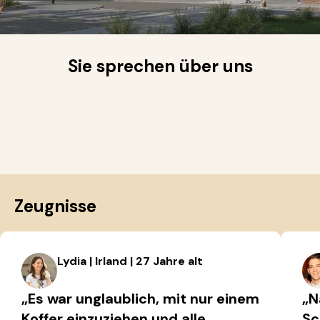
Sie sprechen über uns
Zeugnisse
Lydia | Irland | 27 Jahre alt
„Es war unglaublich, mit nur einem
„N
Koffer einzuziehen und alle
Sc