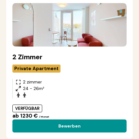
2 Zimmer
Private Apartment
2 zimmer
24 - 26m²
VERFÜGBAR
ab 1230 €
/ Monat
Bewerben