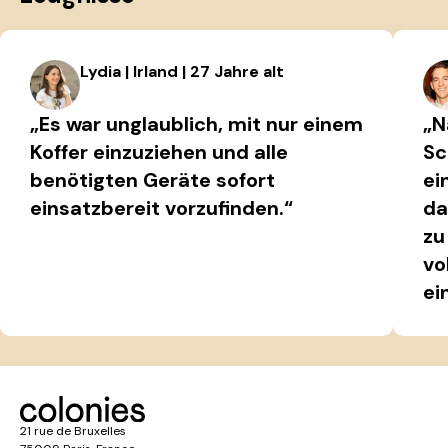
Lydia | Irland | 27 Jahre alt
„Es war unglaublich, mit nur einem
„N
Koffer einzuziehen und alle
Sc
benötigten Geräte sofort
ei
einsatzbereit vorzufinden.“
da
zu
vo
ei
21 rue de Bruxelles