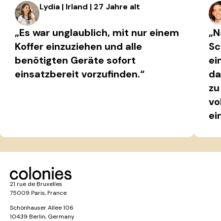
Lydia | Irland | 27 Jahre alt
„Es war unglaublich, mit nur einem
„N
Koffer einzuziehen und alle
Sc
benötigten Geräte sofort
ei
einsatzbereit vorzufinden.“
da
zu
vo
ei
21 rue de Bruxelles
75009 Paris, France
Schönhauser Allee 106
10439 Berlin, Germany