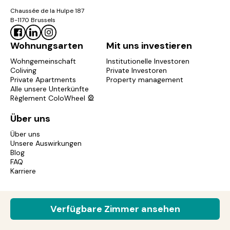
Chaussée de la Hulpe 187
B-1170 Brussels
Wohnungsarten
Mit uns investieren
Wohngemeinschaft
Institutionelle Investoren
Coliving
Private Investoren
Private Apartments
Property management
Alle unsere Unterkünfte
Règlement ColoWheel 🎡
Über uns
Über uns
Unsere Auswirkungen
Blog
FAQ
Karriere
Copyright © 2017-2026 Colonies. All rights reserved.
Verfügbare Zimmer ansehen
Impressum
Datenschutzrichtlinie
Cookie-Richtlinie