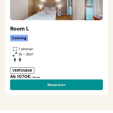
Room L
Coliving
1 zimmer
15 - 21m²
VERFÜGBAR
Ab 1070€
/ Monat
Bewerben