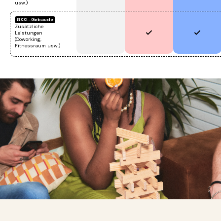
usw.)
XXL-Gebäude
Zusätzliche
Leistungen
(Coworking,
Fitnessraum usw.)