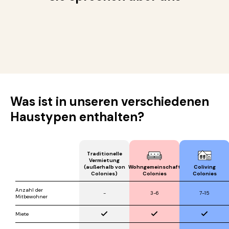
Was ist in unseren verschiedenen
Haustypen enthalten?
Traditionelle
Vermietung
(außerhalb von
Wohngemeinschaft
Coliving
Colonies)
Colonies
Colonies
Anzahl der
-
3-6
7-15
Mitbewohner
Miete