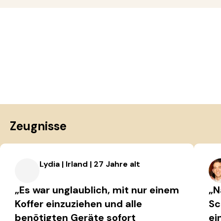
Zeugnisse
Lydia | Irland | 27 Jahre alt
„Es war unglaublich, mit nur einem
„N
Koffer einzuziehen und alle
Sc
benötigten Geräte sofort
ei