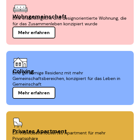
Wohngemeinschaft
Eine erschwingliche und designorientierte Wohnung, die
für das Zusammenleben konzipiert wurde
Mehr erfahren
Coliving
Eine geräumige Residenz mit mehr
Gemeinschaftsbereichen, konzipiert für das Leben in
Gemeinschaft
Mehr erfahren
Privates Apartment
Ein individuell möbliertes Apartment für mehr
Privatsphäre