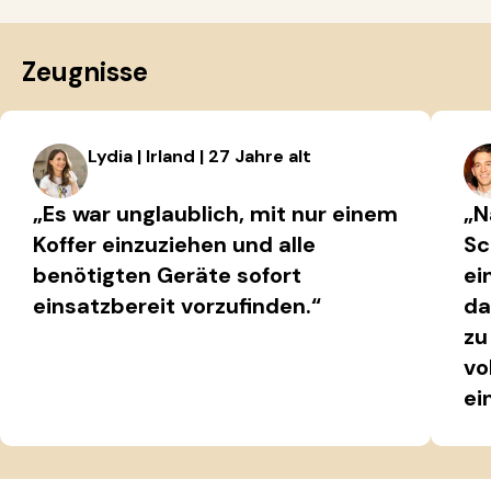
Zeugnisse
Lydia | Irland | 27 Jahre alt
„Es war unglaublich, mit nur einem
„N
Koffer einzuziehen und alle
Sc
benötigten Geräte sofort
ei
einsatzbereit vorzufinden.“
da
zu
vo
ei