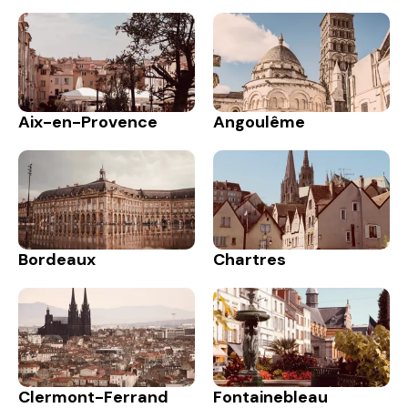
Aix-en-Provence
Angoulême
Bordeaux
Chartres
Clermont-Ferrand
Fontainebleau