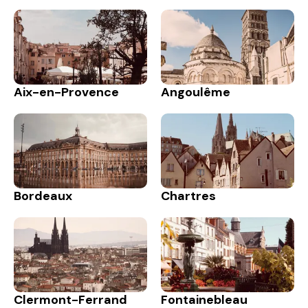
Aix-en-Provence
Angoulême
Bordeaux
Chartres
Clermont-Ferrand
Fontainebleau