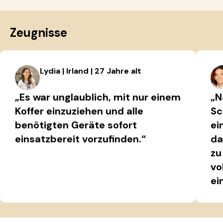
Zeugnisse
Lydia | Irland | 27 Jahre alt
„Es war unglaublich, mit nur einem
„N
Koffer einzuziehen und alle
Sc
benötigten Geräte sofort
ei
einsatzbereit vorzufinden.“
da
zu
vo
ei