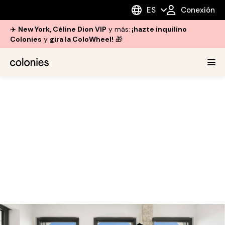
ES
Conexión
✈️
New York, Céline Dion VIP
y más:
¡hazte inquilino
Colonies
y
gira la ColoWheel!
🎁