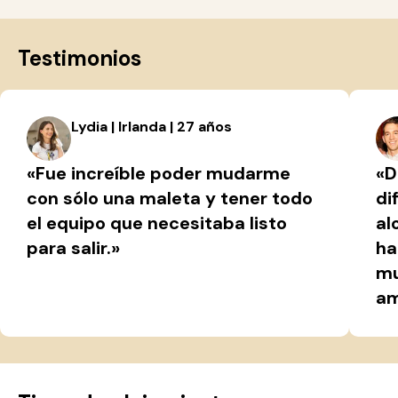
Testimonios
Lydia | Irlanda | 27 años
«Fue increíble poder mudarme
«D
con sólo una maleta y tener todo
di
el equipo que necesitaba listo
al
para salir.»
ha
mu
am