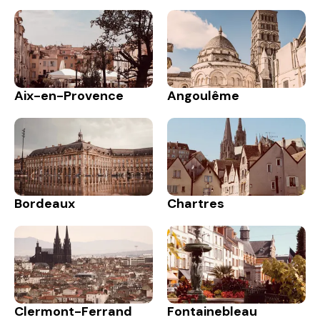
Aix-en-Provence
Angoulême
Bordeaux
Chartres
Clermont-Ferrand
Fontainebleau