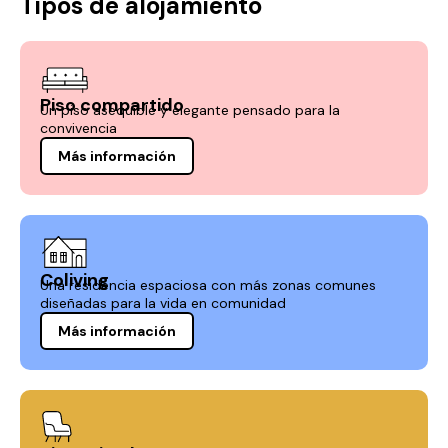
Tipos de alojamiento
Piso compartido
Un piso asequible y elegante pensado para la
convivencia
Más información
Coliving
Una residencia espaciosa con más zonas comunes
diseñadas para la vida en comunidad
Más información