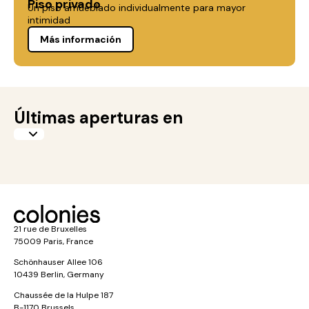
Piso privado
Un piso amueblado individualmente para mayor
intimidad
Más información
Últimas aperturas en
21 rue de Bruxelles
75009 Paris, France
Schönhauser Allee 106
10439 Berlin, Germany
Chaussée de la Hulpe 187
B-1170 Brussels