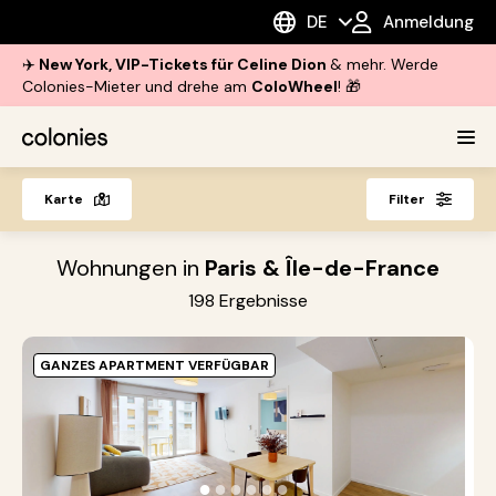
DE
Anmeldung
✈️
New York, VIP-Tickets für Celine Dion
& mehr. Werde
Colonies-Mieter und drehe am
ColoWheel
! 🎁
Karte
Filter
Wohnungen in
Paris & Île-de-France
198
Ergebnisse
GANZES APARTMENT VERFÜGBAR
O
A
S
●
●
●
●
●
●