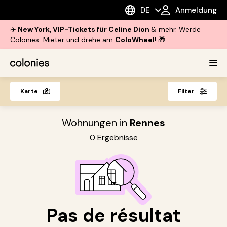
DE
Anmeldung
✈️
New York, VIP-Tickets für Celine Dion
& mehr. Werde
Colonies-Mieter und drehe am
ColoWheel
! 🎁
Karte
Filter
Wohnungen in
Rennes
0
Ergebnisse
Pas de résultat