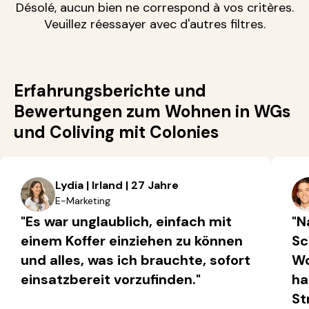
Désolé, aucun bien ne correspond à vos critères.
Veuillez réessayer avec d'autres filtres.
Erfahrungsberichte und
Bewertungen zum Wohnen in WGs
und Coliving mit Colonies
Lydia | Irland | 27 Jahre
E-Marketing
"Es war unglaublich, einfach mit
"N
einem Koffer einziehen zu können
Sc
und alles, was ich brauchte, sofort
Wo
einsatzbereit vorzufinden."
ha
St