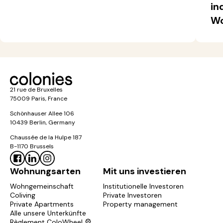
in
Wo
21 rue de Bruxelles
75009 Paris, France
Schönhauser Allee 106
10439 Berlin, Germany
Chaussée de la Hulpe 187
B-1170 Brussels
Wohnungsarten
Mit uns investieren
Wohngemeinschaft
Institutionelle Investoren
Coliving
Private Investoren
Private Apartments
Property management
Alle unsere Unterkünfte
Règlement ColoWheel 🎡