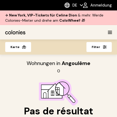
DE
Anmeldung
✈️
New York, VIP-Tickets für Celine Dion
& mehr. Werde
Colonies-Mieter und drehe am
ColoWheel
! 🎁
Karte
Filter
Wohnungen in
Angoulême
0
Pas de résultat