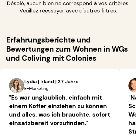
Désolé, aucun bien ne correspond à vos critères.
Veuillez réessayer avec d'autres filtres.
Erfahrungsberichte und
Bewertungen zum Wohnen in WGs
und Coliving mit Colonies
Lydia | Irland | 27 Jahre
E-Marketing
"Es war unglaublich, einfach mit
"N
einem Koffer einziehen zu können
Sc
und alles, was ich brauchte, sofort
Wo
einsatzbereit vorzufinden."
ha
St