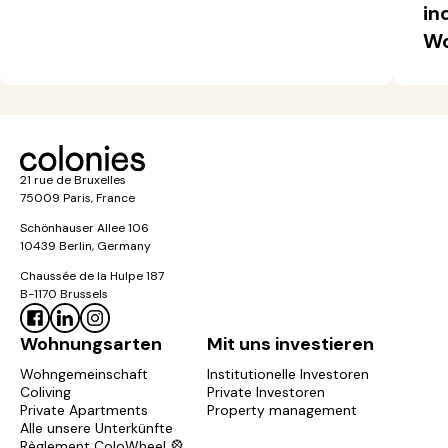
in
Wo
21 rue de Bruxelles
75009 Paris, France
Schönhauser Allee 106
10439 Berlin, Germany
Chaussée de la Hulpe 187
B-1170 Brussels
Wohnungsarten
Mit uns investieren
Wohngemeinschaft
Institutionelle Investoren
Coliving
Private Investoren
Private Apartments
Property management
Alle unsere Unterkünfte
Règlement ColoWheel 🎡