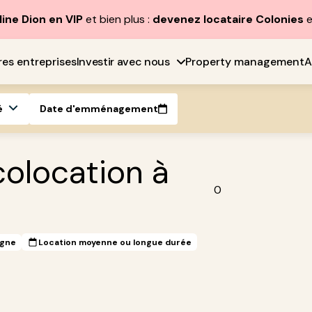
line Dion en VIP
et bien plus :
devenez locataire Colonies
e
res entreprises
Investir avec nous
Property management
A
é
Date d'emménagement
olocation à
0
igne
Location moyenne ou longue durée