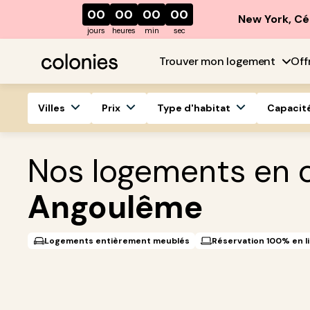
00
00
00
00
New York, Cé
jours
heures
min
sec
Trouver mon logement
Off
Villes
Prix
Type d'habitat
Capacit
Nos logements en c
Angoulême
Logements entièrement meublés
Réservation 100% en l