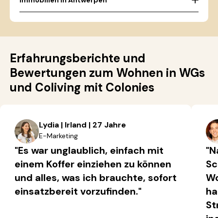
Immobilien in Antwerpen
Erfahrungsberichte und
Bewertungen zum Wohnen in WGs
und Coliving mit Colonies
Lydia | Irland | 27 Jahre
E-Marketing
"Es war unglaublich, einfach mit
"N
einem Koffer einziehen zu können
Sc
und alles, was ich brauchte, sofort
Wo
einsatzbereit vorzufinden."
ha
St