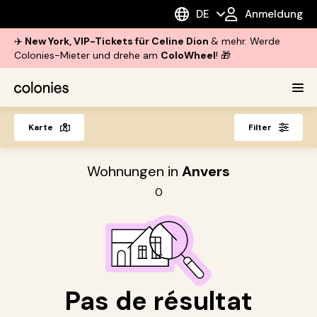
DE
Anmeldung
✈️
New York, VIP-Tickets für Celine Dion
& mehr. Werde
Colonies-Mieter und drehe am
ColoWheel
! 🎁
Karte
Filter
Wohnungen in
Anvers
0
Pas de résultat