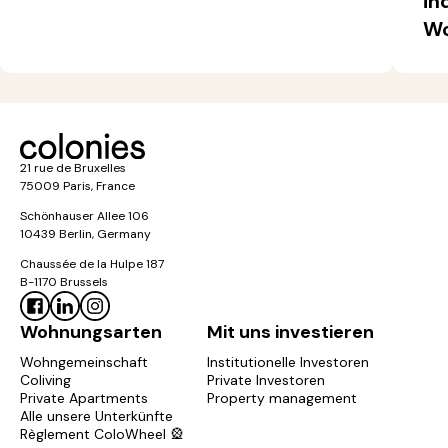
in
Wo
21 rue de Bruxelles
75009 Paris, France
Schönhauser Allee 106
10439 Berlin, Germany
Chaussée de la Hulpe 187
B-1170 Brussels
Wohnungsarten
Mit uns investieren
Wohngemeinschaft
Institutionelle Investoren
Coliving
Private Investoren
Private Apartments
Property management
Alle unsere Unterkünfte
Règlement ColoWheel 🎡