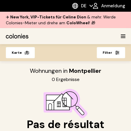
DE
Anmeldung
✈️
New York, VIP-Tickets für Celine Dion
& mehr. Werde
Colonies-Mieter und drehe am
ColoWheel
! 🎁
Karte
Filter
Wohnungen in
Montpellier
0
Ergebnisse
Pas de résultat