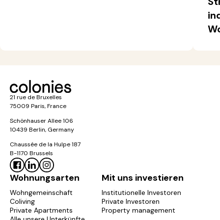
St
in
Wo
21 rue de Bruxelles
75009 Paris, France
Schönhauser Allee 106
10439 Berlin, Germany
Chaussée de la Hulpe 187
B-1170 Brussels
Wohnungsarten
Mit uns investieren
Wohngemeinschaft
Institutionelle Investoren
Coliving
Private Investoren
Private Apartments
Property management
Alle unsere Unterkünfte