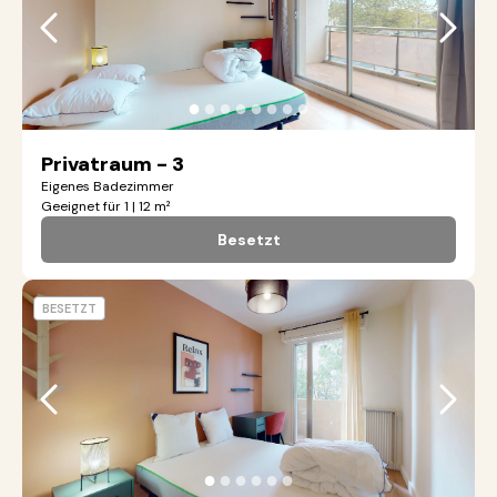
●
●
●
●
●
●
●
●
Privatraum - 3
Eigenes Badezimmer
Geeignet für 1 | 12 m²
Besetzt
BESETZT
●
●
●
●
●
●