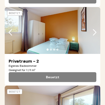
BESETZT
●
●
●
●
Privatraum - 2
Eigenes Badezimmer
Geeignet für 1 | 11 m²
Besetzt
BESETZT