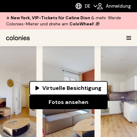
DE
Anmeldung
✈️
New York, VIP-Tickets für Celine Dion
& mehr. Werde
Colonies-Mieter und drehe am
ColoWheel
! 🎁
Virtuelle Besichtigung
Fotos ansehen