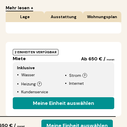
Mehr lesen +
Lage
Ausstattung
Wohnungsplan
2 EINHEITEN VERFÜGBAR
Miete
Ab 650 € /
monat
Inklusive
Wasser
Strom
Internet
Heizung
Kundenservice
Meine Einheit auswählen
Meine Einheit auswählen
650 € /
monat