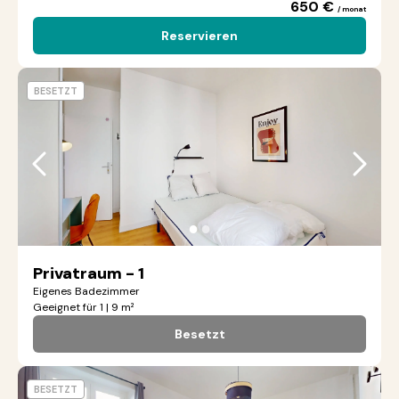
650 €
/ monat
Reservieren
BESETZT
●
●
Privatraum - 1
Eigenes Badezimmer
Geeignet für 1 | 9 m²
Besetzt
BESETZT