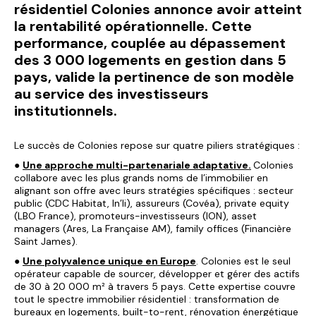
résidentiel Colonies annonce avoir atteint
la rentabilité opérationnelle. Cette
performance, couplée au dépassement
des 3 000 logements en gestion dans 5
pays, valide la pertinence de son modèle
au service des investisseurs
institutionnels.
Le succès de Colonies repose sur quatre piliers stratégiques :
●
Une approche multi-partenariale adaptative.
Colonies
collabore avec les plus grands noms de l’immobilier en
alignant son offre avec leurs stratégies spécifiques : secteur
public (CDC Habitat, In’li), assureurs (Covéa), private equity
(LBO France), promoteurs-investisseurs (ION), asset
managers (Ares, La Française AM), family offices (Financière
Saint James).
●
Une polyvalence unique en Europe
. Colonies est le seul
opérateur capable de sourcer, développer et gérer des actifs
de 30 à 20 000 m² à travers 5 pays. Cette expertise couvre
tout le spectre immobilier résidentiel : transformation de
bureaux en logements, built-to-rent, rénovation énergétique