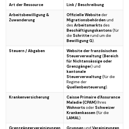
Art der Ressource
Link / Beschreibung
Arbeitsbewilligung &
Offizielle Website
der
Zuwanderung
Migrationsbehörden
und
des
Arbeitsmarkts
des
Beschäftigungskantons
(für
die
Schritte
rund um die
Bewilligung G
).
Steuern / Abgaben
Website der französischen
Steuerverwaltung
(
Bereich
für Nichtansässige oder
Grenzgänger
) und
kantonale
Steuerverwaltung
(für die
Regime der
Quellenbesteuerung
).
Krankenversicherung
Caisse Primaire d'Assurance
Maladie (CPAM)
Ihres
Wohnorts
oder
Schweizer
Krankenkassen
(für die
LAMAL
).
Grenzgängervereinigungen
Gruppen
und
Vereinigungen
,