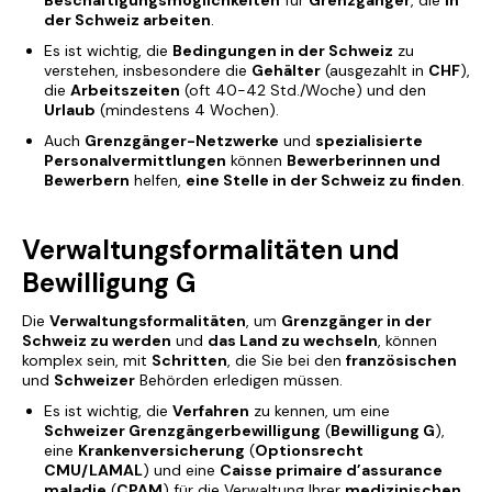
Beschäftigungsmöglichkeiten
für
Grenzgänger
, die
in
der Schweiz arbeiten
.
Es ist wichtig, die
Bedingungen in der Schweiz
zu
verstehen, insbesondere die
Gehälter
(ausgezahlt in
CHF
),
die
Arbeitszeiten
(oft 40-42 Std./Woche) und den
Urlaub
(mindestens 4 Wochen).
Auch
Grenzgänger-Netzwerke
und
spezialisierte
Personalvermittlungen
können
Bewerberinnen und
Bewerbern
helfen,
eine Stelle in der Schweiz zu finden
.
Verwaltungsformalitäten und
Bewilligung G
Die
Verwaltungsformalitäten
, um
Grenzgänger in der
Schweiz zu werden
und
das Land zu wechseln
, können
komplex sein, mit
Schritten
, die Sie bei den
französischen
und
Schweizer
Behörden erledigen müssen.
Es ist wichtig, die
Verfahren
zu kennen, um eine
Schweizer Grenzgängerbewilligung
(
Bewilligung G
),
eine
Krankenversicherung
(
Optionsrecht
CMU/LAMAL
) und eine
Caisse primaire d’assurance
maladie
(
CPAM
) für die Verwaltung Ihrer
medizinischen