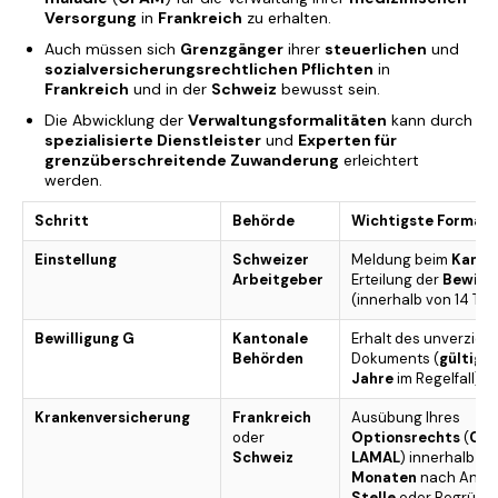
Versorgung
in
Frankreich
zu erhalten.
Auch müssen sich
Grenzgänger
ihrer
steuerlichen
und
sozialversicherungsrechtlichen Pflichten
in
Frankreich
und in der
Schweiz
bewusst sein.
Die Abwicklung der
Verwaltungsformalitäten
kann durch
spezialisierte Dienstleister
und
Experten für
grenzüberschreitende Zuwanderung
erleichtert
werden.
Schritt
Behörde
Wichtigste Formali
Einstellung
Schweizer
Meldung beim
Kanto
Arbeitgeber
Erteilung der
Bewilli
(innerhalb von 14 Tag
Bewilligung G
Kantonale
Erhalt des unverzich
Behörden
Dokuments (
gültig f
Jahre
im Regelfall).
Krankenversicherung
Frankreich
Ausübung Ihres
oder
Optionsrechts
(
CM
Schweiz
LAMAL
) innerhalb v
Monaten
nach Antrit
Stelle
oder Begründ