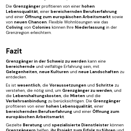
Die
Grenzgänger
profitieren von einer
hohen
Lebensqualität
, einer
bereichernden Berufserfahrung
und einer
Öffnung zum europäischen Arbeitsmarkt
sowie
von
neuen Chancen
. Flexible Wohnlösungen wie das
Coliving
von
Colonies
können Ihre
Niederlassung
in der
Grenzregion erleichtern.
Fazit
Grenzgänger in der Schweiz zu werden
kann eine
bereichernde
und vielfältige Erfahrung sein, mit
Gelegenheiten
,
neue Kulturen
und
neue Landschaften
zu
entdecken.
Es ist
wesentlich
, die
Voraussetzungen
und
Schritte
zu
verstehen, die nötig sind, um
Grenzgänger zu werden
, und
die
Lebenshaltungskosten
, die
Mieten
und die
Verkehrsanbindung
zu berücksichtigen. Die
Grenzgänger
profitieren von einer
hohen Lebensqualität
, einer
bereichernden Berufserfahrung
und einer
Öffnung zum
europäischen Arbeitsmarkt
.
Gezielte
Beratung
und
spezialisierte Dienstleister
können
Grenzgängern
helfen,
ihr Projekt zum Erfolg zu führen
und