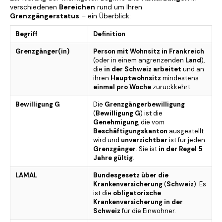
verschiedenen
Bereichen
rund um Ihren
Grenzgängerstatus
– ein Überblick:
Begriff
Definition
Grenzgänger(in)
Person mit Wohnsitz in Frankreich
(oder in einem angrenzenden
Land
),
die
in der Schweiz arbeitet
und an
ihren
Hauptwohnsitz
mindestens
einmal pro Woche
zurückkehrt.
Bewilligung G
Die
Grenzgängerbewilligung
(
Bewilligung G
) ist die
Genehmigung
, die vom
Beschäftigungskanton
ausgestellt
wird und
unverzichtbar
ist für jeden
Grenzgänger
. Sie ist
in der Regel 5
Jahre gültig
.
LAMAL
Bundesgesetz über die
Krankenversicherung
(
Schweiz
). Es
ist die
obligatorische
Krankenversicherung in der
Schweiz
für die Einwohner.