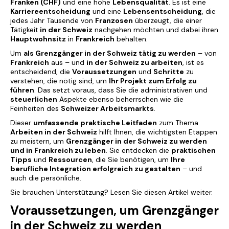
Franken (CHF)
und eine hohe
Lebensqualität
. Es ist eine
Karriereentscheidung
und eine
Lebensentscheidung
, die
jedes Jahr Tausende von
Franzosen
überzeugt, die einer
Tätigkeit
in der Schweiz
nachgehen möchten und dabei ihren
Hauptwohnsitz
in
Frankreich
behalten.
Um
als Grenzgänger in der Schweiz tätig zu werden
–
von
Frankreich
aus – und
in der Schweiz zu arbeiten
, ist es
entscheidend, die
Voraussetzungen
und
Schritte
zu
verstehen, die nötig sind, um
Ihr Projekt zum Erfolg zu
führen
. Das setzt voraus, dass Sie die administrativen und
steuerlichen
Aspekte ebenso beherrschen wie die
Feinheiten des
Schweizer Arbeitsmarkts
.
Dieser
umfassende praktische Leitfaden
zum Thema
Arbeiten in der Schweiz
hilft Ihnen, die wichtigsten Etappen
zu meistern, um
Grenzgänger in der Schweiz zu werden
und in Frankreich zu leben
. Sie entdecken die
praktischen
Tipps
und
Ressourcen
, die Sie benötigen, um
Ihre
berufliche Integration erfolgreich zu gestalten
– und
auch die persönliche.
Sie brauchen Unterstützung? Lesen Sie diesen Artikel weiter.
Voraussetzungen, um Grenzgänger
in der Schweiz zu werden