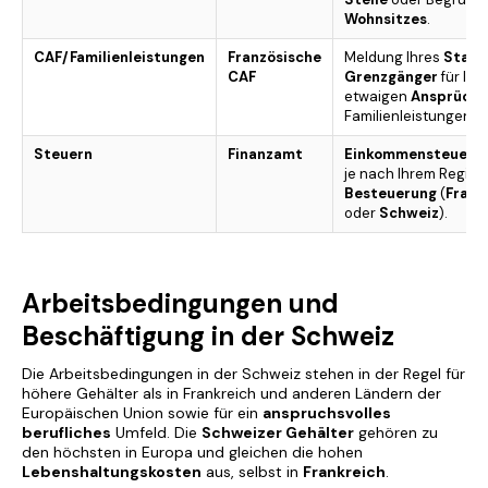
Wohnsitzes
.
CAF/Familienleistungen
Französische
Meldung Ihres
Statu
CAF
Grenzgänger
für Ihr
etwaigen
Ansprüche
Familienleistungen.
Steuern
Finanzamt
Einkommensteuerer
je nach Ihrem Regime
Besteuerung
(
Frank
oder
Schweiz
).
Arbeitsbedingungen und
Beschäftigung in der Schweiz
Die Arbeitsbedingungen in der Schweiz stehen in der Regel für
höhere Gehälter als in Frankreich und anderen Ländern der
Europäischen Union sowie für ein
anspruchsvolles
berufliches
Umfeld. Die
Schweizer Gehälter
gehören zu
den höchsten in Europa und gleichen die hohen
Lebenshaltungskosten
aus, selbst in
Frankreich
.