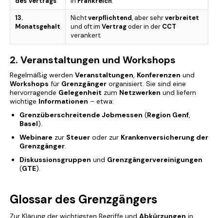
des Vertrags
in
Frankreich
.
13.
Nicht
verpflichtend
, aber sehr
verbreitet
Monatsgehalt
und oft im
Vertrag
oder in der
CCT
verankert.
2. Veranstaltungen und Workshops
Regelmäßig werden
Veranstaltungen
,
Konferenzen
und
Workshops
für
Grenzgänger
organisiert. Sie sind eine
hervorragende
Gelegenheit
zum
Netzwerken
und liefern
wichtige
Informationen
– etwa:
Grenzüberschreitende Jobmessen
(
Region Genf
,
Basel
).
Webinare
zur
Steuer
oder zur
Krankenversicherung der
Grenzgänger
.
Diskussionsgruppen
und
Grenzgängervereinigungen
(
GTE
).
Glossar des Grenzgängers
Zur Klärung der wichtigsten Begriffe und
Abkürzungen
in