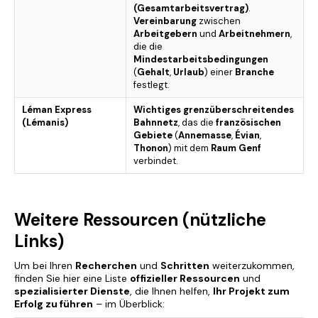
(Gesamtarbeitsvertrag)
.
Vereinbarung
zwischen
Arbeitgebern
und
Arbeitnehmern
,
die die
Mindestarbeitsbedingungen
(
Gehalt
,
Urlaub
) einer
Branche
festlegt.
Léman Express
Wichtiges grenzüberschreitendes
(Lémanis)
Bahnnetz
, das die
französischen
Gebiete
(
Annemasse
,
Évian
,
Thonon
) mit dem
Raum Genf
verbindet.
Weitere Ressourcen (nützliche
Links)
Um bei Ihren
Recherchen
und
Schritten
weiterzukommen,
finden Sie hier eine Liste
offizieller Ressourcen
und
spezialisierter Dienste
, die Ihnen helfen,
Ihr Projekt zum
Erfolg zu führen
– im Überblick: