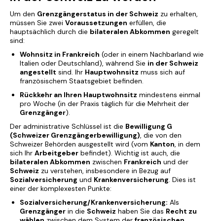
Um den
Grenzgängerstatus in der Schweiz
zu erhalten,
müssen Sie zwei
Voraussetzungen
erfüllen, die
hauptsächlich durch die
bilateralen Abkommen
geregelt
sind:
Wohnsitz in Frankreich
(oder in einem Nachbarland wie
Italien oder Deutschland), während Sie
in der Schweiz
angestellt
sind. Ihr
Hauptwohnsitz
muss sich auf
französischem Staatsgebiet befinden.
Rückkehr an Ihren Hauptwohnsitz
mindestens einmal
pro Woche (in der Praxis täglich für die Mehrheit der
Grenzgänger
).
Der administrative Schlüssel ist die
Bewilligung G
(Schweizer Grenzgängerbewilligung)
, die von den
Schweizer Behörden ausgestellt wird (vom
Kanton
, in dem
sich Ihr
Arbeitgeber
befindet). Wichtig ist auch, die
bilateralen Abkommen
zwischen
Frankreich
und der
Schweiz
zu verstehen, insbesondere in Bezug auf
Sozialversicherung
und
Krankenversicherung
. Dies ist
einer der komplexesten Punkte:
Sozialversicherung/Krankenversicherung:
Als
Grenzgänger
in die
Schweiz
haben Sie das
Recht zu
wählen
zwischen dem System der
französischen