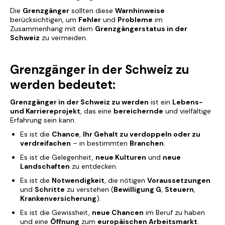
Die
Grenzgänger
sollten diese
Warnhinweise
berücksichtigen, um
Fehler
und
Probleme
im
Zusammenhang mit dem
Grenzgängerstatus in der
Schweiz
zu vermeiden.
Grenzgänger in der Schweiz zu
werden bedeutet:
Grenzgänger in der Schweiz zu werden
ist ein
Lebens-
und Karriereprojekt
, das eine
bereichernde
und vielfältige
Erfahrung sein kann.
Es ist die
Chance
,
Ihr Gehalt zu verdoppeln oder zu
verdreifachen
– in bestimmten
Branchen
.
Es ist die Gelegenheit,
neue Kulturen
und
neue
Landschaften
zu entdecken.
Es ist die
Notwendigkeit
, die nötigen
Voraussetzungen
und
Schritte
zu verstehen (
Bewilligung G
,
Steuern
,
Krankenversicherung
).
Es ist die Gewissheit,
neue Chancen
im Beruf zu haben
und eine
Öffnung
zum
europäischen Arbeitsmarkt
.