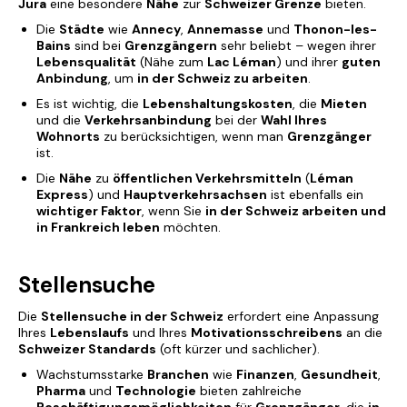
Jura
eine besondere
Nähe
zur
Schweizer Grenze
bieten.
Die
Städte
wie
Annecy
,
Annemasse
und
Thonon-les-
Bains
sind bei
Grenzgängern
sehr beliebt – wegen ihrer
Lebensqualität
(Nähe zum
Lac Léman
) und ihrer
guten
Anbindung
, um
in der Schweiz zu arbeiten
.
Es ist wichtig, die
Lebenshaltungskosten
, die
Mieten
und die
Verkehrsanbindung
bei der
Wahl Ihres
Wohnorts
zu berücksichtigen, wenn man
Grenzgänger
ist.
Die
Nähe
zu
öffentlichen Verkehrsmitteln
(
Léman
Express
) und
Hauptverkehrsachsen
ist ebenfalls ein
wichtiger Faktor
, wenn Sie
in der Schweiz arbeiten und
in Frankreich leben
möchten.
Stellensuche
Die
Stellensuche in der Schweiz
erfordert eine Anpassung
Ihres
Lebenslaufs
und Ihres
Motivationsschreibens
an die
Schweizer Standards
(oft kürzer und sachlicher).
Wachstumsstarke
Branchen
wie
Finanzen
,
Gesundheit
,
Pharma
und
Technologie
bieten zahlreiche