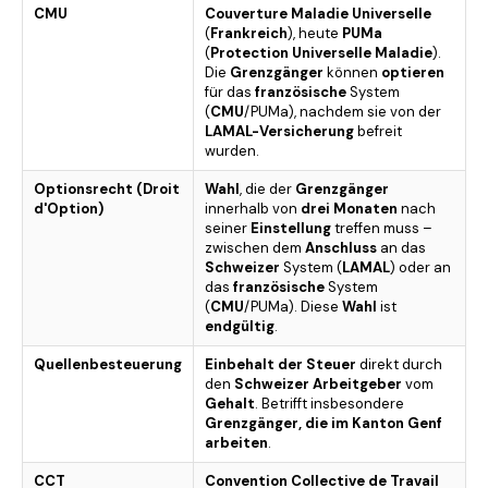
CMU
Couverture Maladie Universelle
(
Frankreich
), heute
PUMa
(
Protection Universelle Maladie
).
Die
Grenzgänger
können
optieren
für das
französische
System
(
CMU
/PUMa), nachdem sie von der
LAMAL-Versicherung
befreit
wurden.
Optionsrecht (Droit
Wahl
, die der
Grenzgänger
d'Option)
innerhalb von
drei Monaten
nach
seiner
Einstellung
treffen muss –
zwischen dem
Anschluss
an das
Schweizer
System (
LAMAL
) oder an
das
französische
System
(
CMU
/PUMa). Diese
Wahl
ist
endgültig
.
Quellenbesteuerung
Einbehalt der Steuer
direkt durch
den
Schweizer Arbeitgeber
vom
Gehalt
. Betrifft insbesondere
Grenzgänger, die im Kanton Genf
arbeiten
.
CCT
Convention Collective de Travail