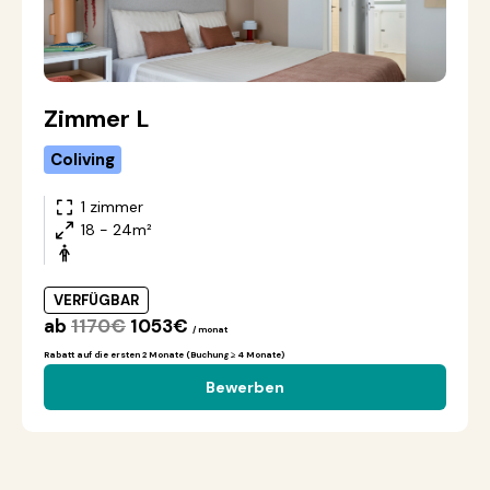
Zimmer L
Coliving
1 zimmer
18 - 24m²
VERFÜGBAR
ab
1170€
1053€
/ monat
Rabatt auf die ersten 2 Monate (Buchung ≥ 4 Monate)
Bewerben