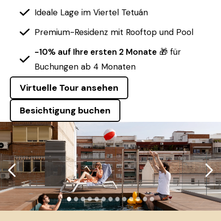
Ideale Lage im Viertel Tetuán
Premium-Residenz mit Rooftop und Pool
-10% auf Ihre ersten 2 Monate
🎁 für
Buchungen ab 4 Monaten
Virtuelle Tour ansehen
Besichtigung buchen
●
●
●
●
●
●
●
●
●
●
●
●
●