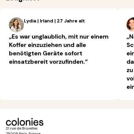
Lydia | Irland | 27 Jahre alt
„Es war unglaublich, mit nur einem
„N
Koffer einzuziehen und alle
Sc
benötigten Geräte sofort
ei
einsatzbereit vorzufinden.“
da
zu
vo
ei
21 rue de Bruxelles
75009 Paris, France