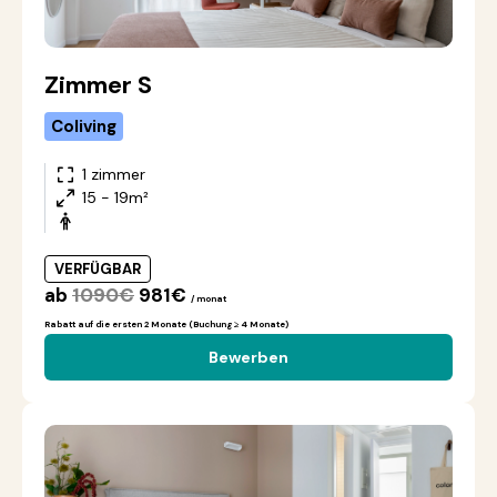
Zimmer S
Coliving
1 zimmer
15 - 19m²
VERFÜGBAR
ab
1090€
981€
/ monat
Rabatt auf die ersten 2 Monate (Buchung ≥ 4 Monate)
Bewerben