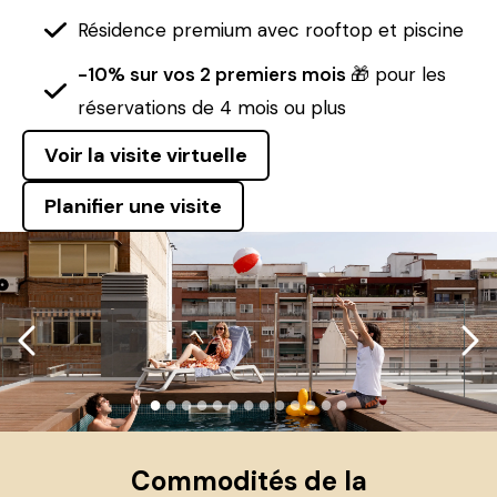
Résidence premium avec rooftop et piscine
-10% sur vos 2 premiers mois
🎁 pour les
réservations de 4 mois ou plus
Voir la visite virtuelle
Planifier une visite
●
●
●
●
●
●
●
●
●
●
●
●
●
Commodités de la