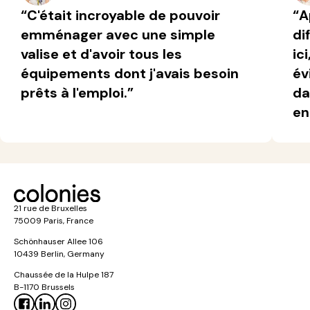
“C'était incroyable de pouvoir
“A
emménager avec une simple
di
valise et d'avoir tous les
ic
équipements dont j'avais besoin
év
prêts à l'emploi.”
da
en
21 rue de Bruxelles
75009 Paris, France
Schönhauser Allee 106
10439 Berlin, Germany
Chaussée de la Hulpe 187
B-1170 Brussels