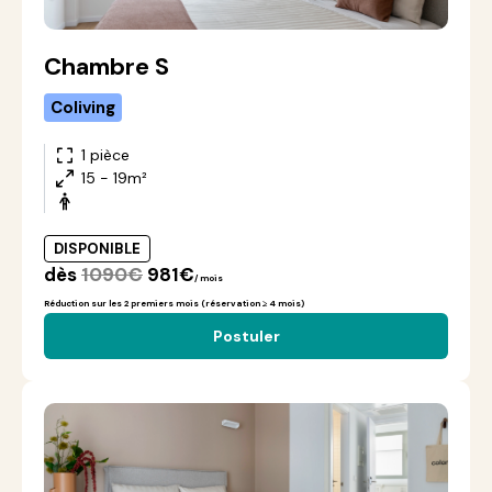
Chambre S
Coliving
1 pièce
15 - 19m²
DISPONIBLE
dès
1090€
981€
/ mois
Réduction sur les 2 premiers mois (réservation ≥ 4 mois)
Postuler