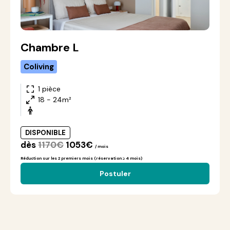
Chambre L
Coliving
1 pièce
18 - 24m²
DISPONIBLE
dès
1170€
1053€
/ mois
Réduction sur les 2 premiers mois (réservation ≥ 4 mois)
Postuler