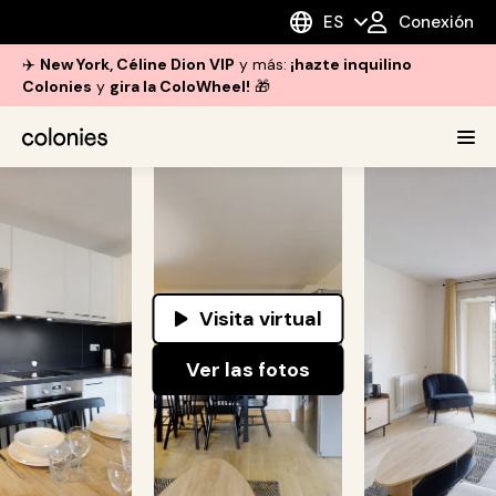
ES
Conexión
✈️
New York, Céline Dion VIP
y más:
¡hazte inquilino
Colonies
y
gira la ColoWheel!
🎁
Visita virtual
Ver las fotos