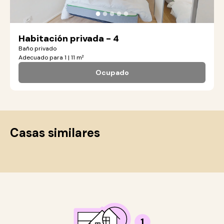
●
●
●
●
●
Habitación privada - 4
Baño privado
Adecuado para 1 | 11 m²
Ocupado
Casas similares