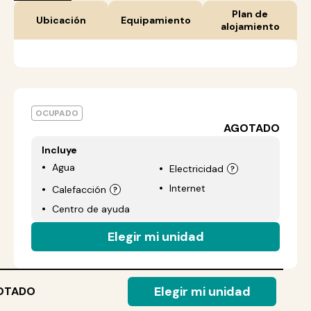
Plan de
Ubicación
Equipamiento
alojamiento
OCUPADO
AGOTADO
Incluye
Agua
Electricidad
Internet
Calefacción
Centro de ayuda
Elegir mi unidad
Elegir mi unidad
OTADO