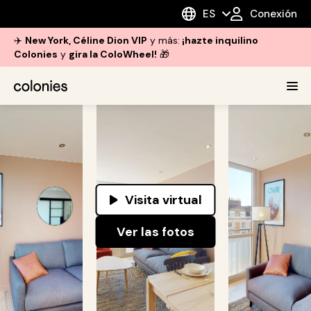
ES
Conexión
✈️
New York, Céline Dion VIP
y más:
¡hazte inquilino
Colonies
y
gira la ColoWheel!
🎁
Visita virtual
Ver las fotos