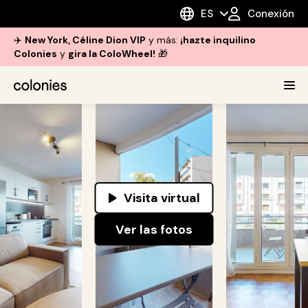
ES
Conexión
✈️
New York, Céline Dion VIP
y más:
¡hazte inquilino
Colonies
y
gira la ColoWheel!
🎁
Visita virtual
Ver las fotos