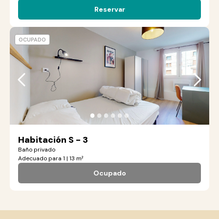
Reservar
OCUPADO
●
●
●
●
●
●
Habitación S - 3
Baño privado
Adecuado para 1 | 13 m²
Ocupado