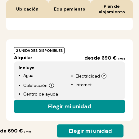
Plan de
Ubicación
Equipamiento
alojamiento
2 UNIDADES DISPONIBLES
Alquilar
desde 690 €
/ mes
Incluye
Agua
Electricidad
Internet
Calefacción
Centro de ayuda
Elegir mi unidad
Elegir mi unidad
de 690 €
/ mes