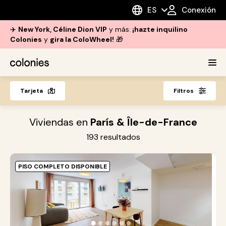
ES
Conexión
✈️
New York, Céline Dion VIP
y más:
¡hazte inquilino
Colonies
y
gira la ColoWheel!
🎁
Tarjeta
Filtros
Viviendas en
París & Île-de-France
193
resultados
PISO COMPLETO DISPONIBLE
O
e
●
●
●
●
●
●
s