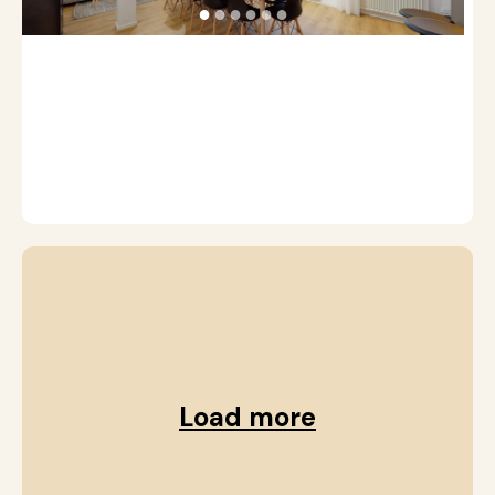
c
●
●
●
●
●
●
|
|
T
S
p
|
Load more