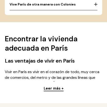
Vive París de otra manera con Colonies
Encontrar la vivienda
adecuada en París
Las ventajas de vivir en París
Vivir en París es vivir en el corazón de todo, muy cerca
de comercios, del metro y de las grandes líneas que
conectan toda la región de Île-de-France. Ya busques
Leer más +
un estudio, un apartamento de varias habitaciones o
una habitación en una residencia, la capital ofrece una
amplia variedad de viviendas para cada presupuesto:
estudiantes, jóvenes profesionales, familias. Cada