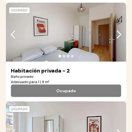
OCUPADO
●
●
●
●
Habitación privada - 2
Baño privado
Adecuado para 1 | 9 m²
Ocupado
OCUPADO