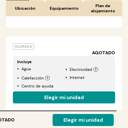
Plan de
Ubicación
Equipamiento
alojamiento
OCUPADO
AGOTADO
Incluye
Agua
Electricidad
Internet
Calefacción
Centro de ayuda
Elegir mi unidad
Elegir mi unidad
OTADO