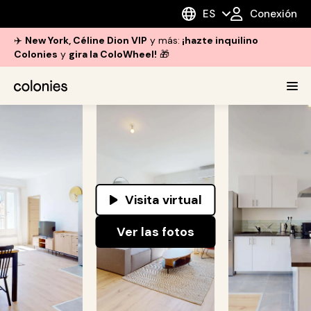
ES
Conexión
✈️
New York, Céline Dion VIP
y más:
¡hazte inquilino
Colonies
y
gira la ColoWheel!
🎁
Visita virtual
Ver las fotos