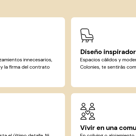
Diseño inspirador
zamientos innecesarios,
Espacios cálidos y mode
d y la firma del contrato
Colonies, te sentirás com
Vivir en una com
a el último detalle. Ni
En coliving o alojamient