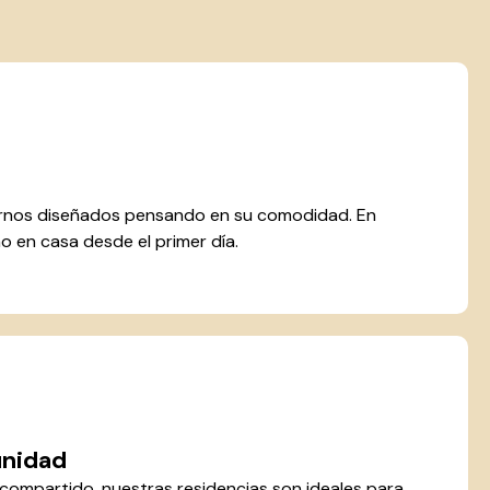
rnos diseñados pensando en su comodidad. En
o en casa desde el primer día.
unidad
o compartido, nuestras residencias son ideales para