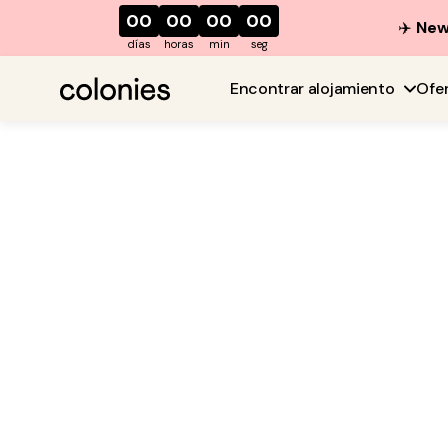
00
00
00
00
✈️
New 
días
horas
min
seg
Encontrar alojamiento
Ofe