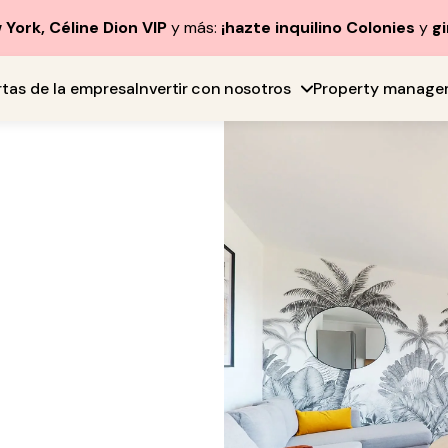
York, Céline Dion VIP
y más:
¡hazte inquilino Colonies
y
gi
rtas de la empresa
Invertir con nosotros
Property manage