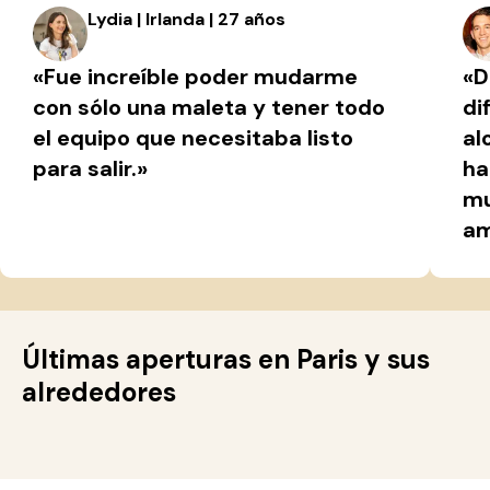
Lydia | Irlanda | 27 años
«Fue increíble poder mudarme
«D
con sólo una maleta y tener todo
di
el equipo que necesitaba listo
al
para salir.»
ha
mu
am
Últimas aperturas en Paris y sus
alrededores