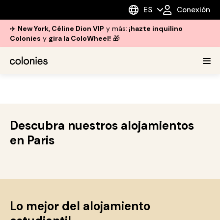
ES
Conexión
✈️
New York, Céline Dion VIP
y más:
¡hazte inquilino
Colonies
y
gira la ColoWheel!
🎁
Descubra nuestros alojamientos
en Paris
Lo mejor del alojamiento