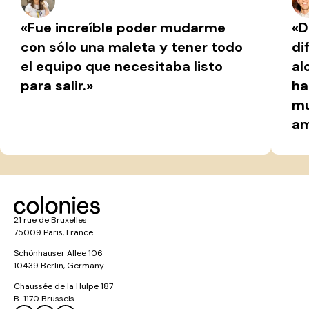
«Fue increíble poder mudarme
«D
con sólo una maleta y tener todo
di
el equipo que necesitaba listo
al
para salir.»
ha
mu
am
21 rue de Bruxelles
75009 Paris, France
Schönhauser Allee 106
10439 Berlin, Germany
Chaussée de la Hulpe 187
B-1170 Brussels