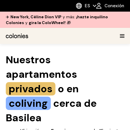
ES
Conexión
✈️
New York, Céline Dion VIP
y más:
¡hazte inquilino
Colonies
y
gira la ColoWheel!
🎁
Nuestros
apartamentos
privados
o en
coliving
cerca de
Basilea