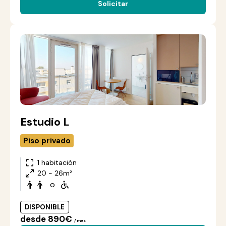
Solicitar
Estudio L
Piso privado
1 habitación
20 - 26m²
o
DISPONIBLE
desde 890€
/ mes