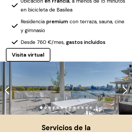
Ubicación
en
Francia
, a menos de 15 minutos
en bicicleta de Basilea
Residencia
premium
con terraza, sauna, cine
y gimnasio
Desde 760 €/mes,
gastos incluidos
Visita virtual
●
●
●
●
●
●
●
●
●
●
●
●
●
Servicios de la