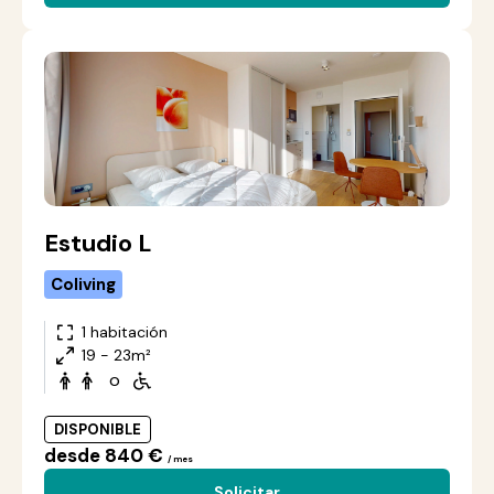
Estudio L
Coliving
1 habitación
19 - 23m²
o
DISPONIBLE
desde 840 €
/ mes
Solicitar