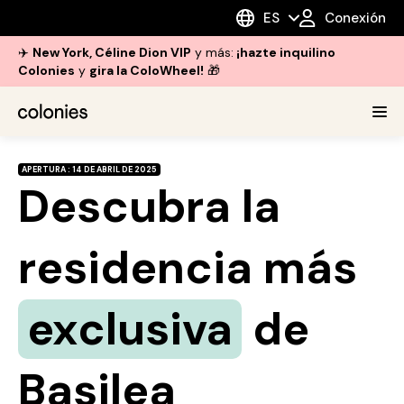
ES
Conexión
✈️
New York, Céline Dion VIP
y más:
¡hazte inquilino
Colonies
y
gira la ColoWheel!
🎁
APERTURA : 14 DE ABRIL DE 2025
Descubra la
residencia más
exclusiva
de
Basilea