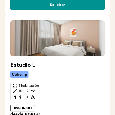
Solicitar
Estudio L
Coliving
1 habitación
19 - 23m²
o
DISPONIBLE
desde 1090 €