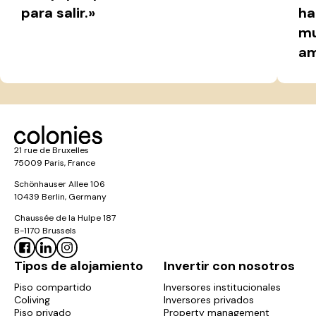
para salir.»
ha
mu
am
21 rue de Bruxelles
75009 Paris, France
Schönhauser Allee 106
10439 Berlin, Germany
Chaussée de la Hulpe 187
B-1170 Brussels
Tipos de alojamiento
Invertir con nosotros
Piso compartido
Inversores institucionales
Coliving
Inversores privados
Piso privado
Property management