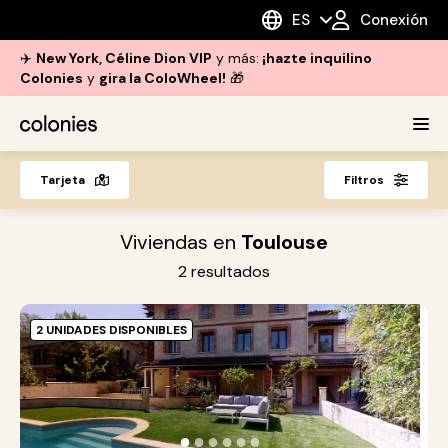
ES
Conexión
✈️
New York, Céline Dion VIP
y más:
¡hazte inquilino
Colonies
y
gira la ColoWheel!
🎁
Tarjeta
Filtros
Viviendas en
Toulouse
2
resultados
2 UNIDADES DISPONIBLES
A
T
P
c
●
●
●
●
●
●