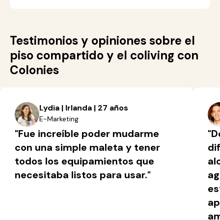
Testimonios y opiniones sobre el
piso compartido y el coliving con
Colonies
Lydia | Irlanda | 27 años
E-Marketing
"Fue increíble poder mudarme
"D
con una simple maleta y tener
di
todos los equipamientos que
al
necesitaba listos para usar."
ag
es
ap
am