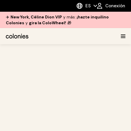
ES
Conexión
✈️
New York, Céline Dion VIP
y más:
¡hazte inquilino
Colonies
y
gira la ColoWheel!
🎁