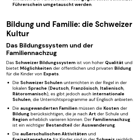
Führerschein umgetauscht werden
.
Bildung und Familie: die Schweizer
Kultur
Das Bildungssystem und der
Familiennachzug
Das
Schweizer Bildungssystem
ist von hoher
Qualität
und
bietet
Möglichkeiten
der öffentlichen und privaten
Bildung
für die Kinder von
Expats
.
Die
Schweizer Schulen
unterrichten in der Regel in der
lokalen
Sprache
(
Deutsch
,
Französisch
,
Italienisch
,
Rätoromanisch
), es gibt jedoch auch
internationale
Schulen
, die Unterrichtsprogramme auf Englisch anbieten.
Die
ausgewanderten Familien
müssen die
Kosten
der
Bildung
berücksichtigen, die je nach
Art
der Schule und
Region
erheblich variieren können. Der
Familiennachzug
ist ein wichtiger
Bestandteil
der
Auswanderung
.
Die
außerschulischen Aktivitäten
und
Freizeitangebote
für Kinder sind in der
Schweiz
reichlich