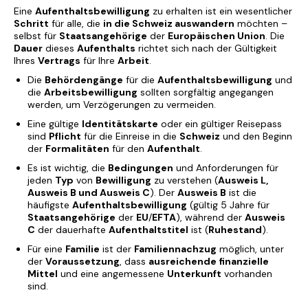
Eine
Aufenthaltsbewilligung
zu erhalten ist ein wesentlicher
Schritt
für alle, die
in die Schweiz auswandern
möchten –
selbst für
Staatsangehörige
der
Europäischen Union
. Die
Dauer
dieses
Aufenthalts
richtet sich nach der Gültigkeit
Ihres
Vertrags
für Ihre
Arbeit
.
Die
Behördengänge
für die
Aufenthaltsbewilligung
und
die
Arbeitsbewilligung
sollten sorgfältig angegangen
werden, um Verzögerungen zu vermeiden.
Eine gültige
Identitätskarte
oder ein gültiger Reisepass
sind
Pflicht
für die Einreise in die
Schweiz
und den Beginn
der
Formalitäten
für den
Aufenthalt
.
Es ist wichtig, die
Bedingungen
und Anforderungen für
jeden
Typ
von
Bewilligung
zu verstehen (
Ausweis L,
Ausweis B und Ausweis C
). Der
Ausweis B
ist die
häufigste
Aufenthaltsbewilligung
(gültig 5 Jahre für
Staatsangehörige
der
EU
/
EFTA
), während der
Ausweis
C
der dauerhafte
Aufenthaltstitel
ist (
Ruhestand
).
Für eine
Familie
ist der
Familiennachzug
möglich, unter
der
Voraussetzung
, dass
ausreichende finanzielle
Mittel
und eine angemessene
Unterkunft
vorhanden
sind.