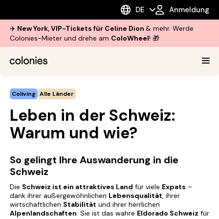
DE
Anmeldung
✈️
New York, VIP-Tickets für Celine Dion
& mehr. Werde
Colonies-Mieter und drehe am
ColoWheel
! 🎁
Coliving
Alle Länder
Leben in der Schweiz:
Warum und wie?
So gelingt Ihre Auswanderung in die
Schweiz
Die
Schweiz ist ein attraktives Land
für viele
Expats
–
dank ihrer außergewöhnlichen
Lebensqualität
, ihrer
wirtschaftlichen
Stabilität
und ihrer herrlichen
Alpenlandschaften
. Sie ist das wahre
Eldorado
Schweiz
für