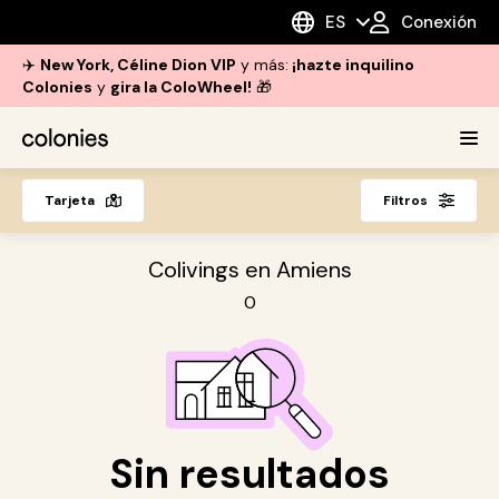
ES
Conexión
✈️
New York, Céline Dion VIP
y más:
¡hazte inquilino
Colonies
y
gira la ColoWheel!
🎁
Tarjeta
Filtros
Colivings en Amiens
0
Sin resultados