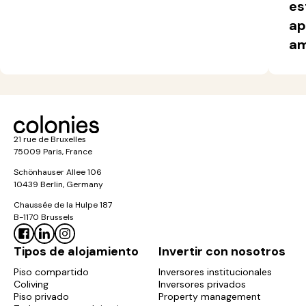
es
ap
am
21 rue de Bruxelles
75009 Paris, France
Schönhauser Allee 106
10439 Berlin, Germany
Chaussée de la Hulpe 187
B-1170 Brussels
Tipos de alojamiento
Invertir con nosotros
Piso compartido
Inversores institucionales
Coliving
Inversores privados
Piso privado
Property management