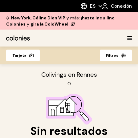
ES
Conexión
✈️
New York, Céline Dion VIP
y más:
¡hazte inquilino
Colonies
y
gira la ColoWheel!
🎁
Tarjeta
Filtros
Colivings en Rennes
0
Sin resultados