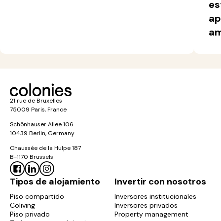
es
ap
am
21 rue de Bruxelles
75009 Paris, France
Schönhauser Allee 106
10439 Berlin, Germany
Chaussée de la Hulpe 187
B-1170 Brussels
Tipos de alojamiento
Invertir con nosotros
Piso compartido
Inversores institucionales
Coliving
Inversores privados
Piso privado
Property management